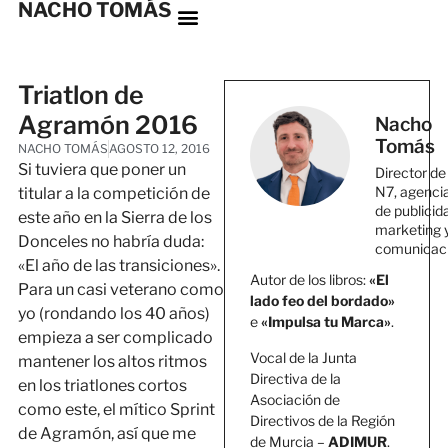
NACHO TOMÁS
Triatlon de
Agramón 2016
Nacho
Tomás
NACHO TOMÁS
AGOSTO 12, 2016
Si tuviera que poner un
Director de
N7, agenci
titular a la competición de
de publicid
este año en la Sierra de los
marketing 
Donceles no habría duda:
comunicac
«El año de las transiciones».
Autor de los libros:
«El
Para un casi veterano como
lado feo del bordado»
yo (rondando los 40 años)
e
«Impulsa tu Marca»
.
empieza a ser complicado
Vocal de la Junta
mantener los altos ritmos
Directiva de la
en los triatlones cortos
Asociación de
como este, el mítico Sprint
Directivos de la Región
de Agramón, así que me
de Murcia –
ADIMUR
.