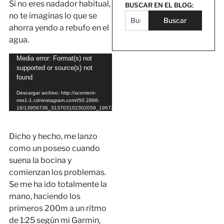
Si no eres nadador habitual,
BUSCAR EN EL BLOG:
no te imaginas lo que se
Buscar
ahorra yendo a rebufo en el
agua.
Reproductor
Media error: Format(s) not
supported or source(s) not
de
found
vídeo
Descargar archivo: http://scontent-
mrs1-1.cdninstagram.com/t50.2886-
16/13956736_313703102302059_1967204057_n.mp4?
_=1
Dicho y hecho, me lanzo
como un poseso cuando
suena la bocina y
comienzan los problemas.
Se me ha ido totalmente la
mano, haciendo los
primeros 200m a un ritmo
de 1:25 según mi Garmin,