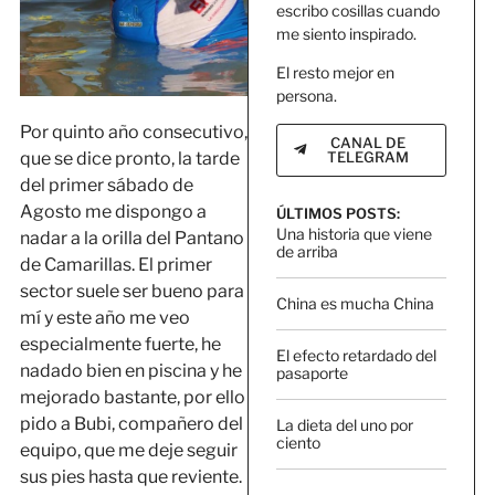
escribo cosillas cuando
me siento inspirado.
El resto mejor en
persona.
Por quinto año consecutivo,
CANAL DE
TELEGRAM
que se dice pronto, la tarde
del primer sábado de
Agosto me dispongo a
ÚLTIMOS POSTS:
Una historia que viene
nadar a la orilla del Pantano
de arriba
de Camarillas. El primer
sector suele ser bueno para
China es mucha China
mí y este año me veo
especialmente fuerte, he
El efecto retardado del
nadado bien en piscina y he
pasaporte
mejorado bastante, por ello
pido a Bubi, compañero del
La dieta del uno por
ciento
equipo, que me deje seguir
sus pies hasta que reviente.