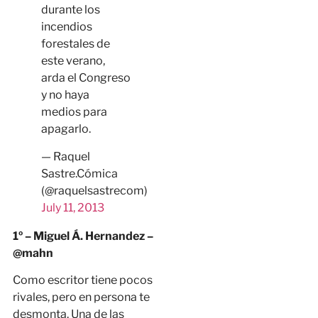
durante los
incendios
forestales de
este verano,
arda el Congreso
y no haya
medios para
apagarlo.
— Raquel
Sastre.Cómica
(@raquelsastrecom)
July 11, 2013
1º – Miguel Á. Hernandez –
@mahn
Como escritor tiene pocos
rivales, pero en persona te
desmonta. Una de las