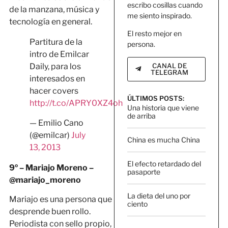
escribo cosillas cuando
de la manzana, música y
me siento inspirado.
tecnología en general.
El resto mejor en
Partitura de la
persona.
intro de Emilcar
CANAL DE
Daily, para los
TELEGRAM
interesados en
hacer covers
ÚLTIMOS POSTS:
http://t.co/APRY0XZ4oh
Una historia que viene
de arriba
— Emilio Cano
(@emilcar)
July
China es mucha China
13, 2013
El efecto retardado del
9º – Mariajo Moreno –
pasaporte
@mariajo_moreno
La dieta del uno por
Mariajo es una persona que
ciento
desprende buen rollo.
Periodista con sello propio,