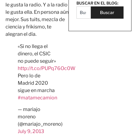
BUSCAR EN EL BLOG:
le gusta la radio. Y a la radio
le gusta ella. En persona aún
Buscar
mejor. Sus tuits, mezcla de
ciencia y frikismo, te
alegran el día.
«Si no llega el
dinero, el CSIC
no puede seguir»
http://t.co/PUPq76Oc0W
Pero lo de
Madrid 2020
sigue en marcha
#matamecamion
— mariajo
moreno
(@mariajo_moreno)
July 9, 2013