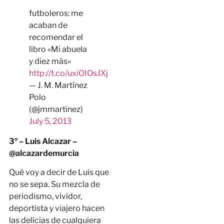
futboleros: me
acaban de
recomendar el
libro «Mi abuela
y diez más»
http://t.co/uxiOIOsJXj
— J. M. Martínez
Polo
(@jmmartinez)
July 5, 2013
3º – Luis Alcazar –
@alcazardemurcia
Qué voy a decir de Luis que
no se sepa. Su mezcla de
periodismo, vividor,
deportista y viajero hacen
las delicias de cualquiera