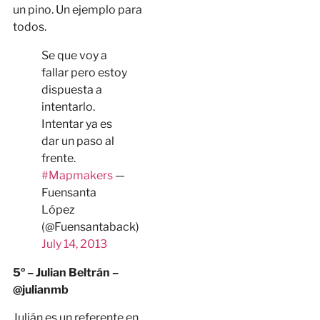
un pino. Un ejemplo para
todos.
Se que voy a
fallar pero estoy
dispuesta a
intentarlo.
Intentar ya es
dar un paso al
frente.
#Mapmakers
—
Fuensanta
López
(@Fuensantaback)
July 14, 2013
5º – Julian Beltrán –
@julianmb
Julián es un referente en