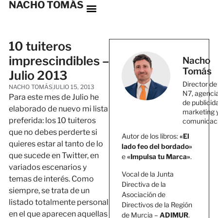
NACHO TOMÁS
10 tuiteros
imprescindibles –
Nacho
Tomás
Julio 2013
Director de
NACHO TOMÁS
JULIO 15, 2013
N7, agenci
Para este mes de Julio he
de publicid
elaborado de nuevo mi lista
marketing 
preferida: los 10 tuiteros
comunicac
que no debes perderte si
Autor de los libros:
«El
quieres estar al tanto de lo
lado feo del bordado»
que sucede en Twitter, en
e
«Impulsa tu Marca»
.
variados escenarios y
Vocal de la Junta
temas de interés. Como
Directiva de la
siempre, se trata de un
Asociación de
listado totalmente personal
Directivos de la Región
en el que aparecen aquellas
de Murcia –
ADIMUR
.