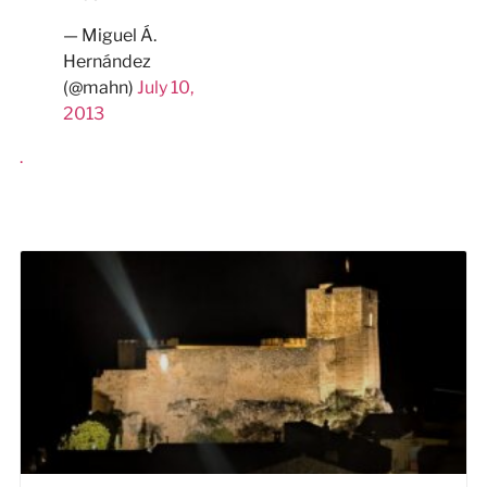
— Miguel Á.
Hernández
(@mahn)
July 10,
2013
.