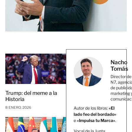
Nacho
Tomás
Director de
N7, agenci
de publicid
Trump: del meme a la
marketing 
Historia
comunicac
8 ENERO, 2026
Autor de los libros:
«El
lado feo del bordado»
e
«Impulsa tu Marca»
.
Vocal de la Junta