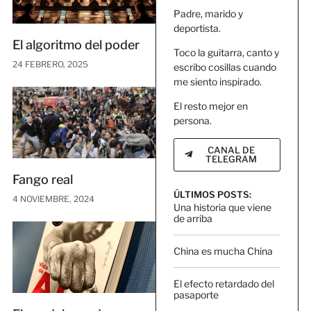
Padre, marido y
deportista.
El algoritmo del poder
Toco la guitarra, canto y
24 FEBRERO, 2025
escribo cosillas cuando
me siento inspirado.
El resto mejor en
persona.
CANAL DE
TELEGRAM
Fango real
ÚLTIMOS POSTS:
4 NOVIEMBRE, 2024
Una historia que viene
de arriba
China es mucha China
El efecto retardado del
pasaporte