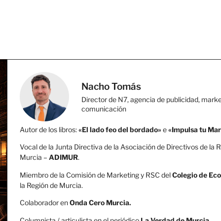
Nacho Tomás
Director de N7, agencia de publicidad, marke
comunicación
Autor de los libros:
«El lado feo del bordado»
e
«Impulsa tu Ma
Vocal de la Junta Directiva de la Asociación de Directivos de la 
Murcia –
ADIMUR
.
Miembro de la Comisión de Marketing y RSC del
Colegio de Ec
la Región de Murcia.
Colaborador en
Onda Cero Murcia.
Columnista / articulista en el periódico
La Verdad de Murcia
.