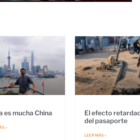
a es mucha China
El efecto retarda
del pasaporte
ÁS »
LEER MÁS »