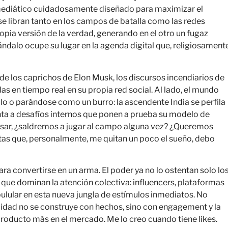
mediático cuidadosamente diseñado para maximizar el
se libran tanto en los campos de batalla como las redes
pia versión de la verdad, generando en el otro un fugaz
ándalo ocupe su lugar en la agenda digital que, religiosament
de los caprichos de Elon Musk, los discursos incendiarios de
s en tiempo real en su propia red social. Al lado, el mundo
o o parándose como un burro: la ascendente India se perfila
ta a desafíos internos que ponen a prueba su modelo de
asar, ¿saldremos a jugar al campo alguna vez? ¿Queremos
s que, personalmente, me quitan un poco el sueño, debo
ra convertirse en un arma. El poder ya no lo ostentan solo lo
 que dominan la atención colectiva: influencers, plataformas
ulular en esta nueva jungla de estímulos inmediatos. No
bilidad no se construye con hechos, sino con engagement y la
producto más en el mercado. Me lo creo cuando tiene likes.