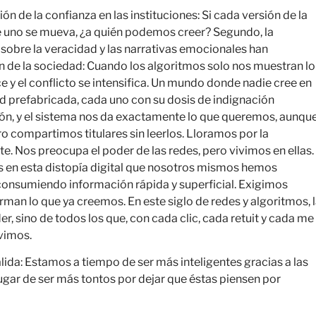
n de la confianza en las instituciones: Si cada versión de la
que uno se mueva, ¿a quién podemos creer? Segundo, la
 sobre la veracidad y las narrativas emocionales han
ción de la sociedad: Cuando los algoritmos solo nos muestran lo
e y el conflicto se intensifica. Un mundo donde nadie cree en
d prefabricada, cada uno con su dosis de indignación
ión, y el sistema nos da exactamente lo que queremos, aunqu
o compartimos titulares sin leerlos. Lloramos por la
e. Nos preocupa el poder de las redes, pero vivimos en ellas.
más en esta distopía digital que nosotros mismos hemos
onsumiendo información rápida y superficial. Exigimos
rman lo que ya creemos. En este siglo de redes y algoritmos, 
, sino de todos los que, con cada clic, cada retuit y cada me
ivimos.
lida: Estamos a tiempo de ser más inteligentes gracias a las
ugar de ser más tontos por dejar que éstas piensen por