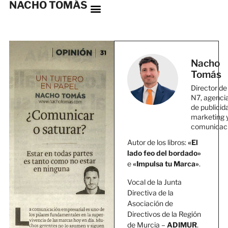
NACHO TOMÁS
Nacho
Tomás
Director de
N7, agenci
de publicid
marketing 
comunicac
Autor de los libros:
«El
lado feo del bordado»
e
«Impulsa tu Marca»
.
Vocal de la Junta
Directiva de la
Asociación de
Directivos de la Región
de Murcia –
ADIMUR
.