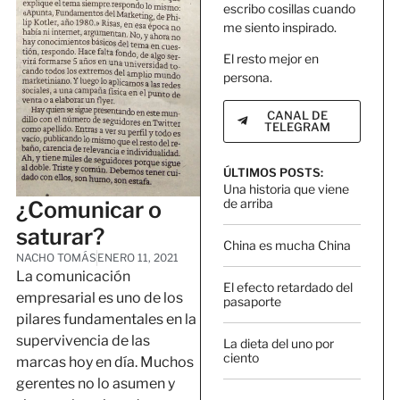
escribo cosillas cuando
me siento inspirado.
El resto mejor en
persona.
CANAL DE
TELEGRAM
ÚLTIMOS POSTS:
Una historia que viene
de arriba
¿Comunicar o
saturar?
China es mucha China
NACHO TOMÁS
ENERO 11, 2021
La comunicación
El efecto retardado del
empresarial es uno de los
pasaporte
pilares fundamentales en la
supervivencia de las
La dieta del uno por
ciento
marcas hoy en día. Muchos
gerentes no lo asumen y