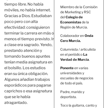
tiempo libre. No había
Miembro de la Comisión
móviles, no había internet.
de Marketing y RSC
Gracias a Dios. Estudiaban
del
Colegio de
poco pero con alta
Economistas
de la
Región de Murcia.
efectividad: consiguieron
terminar la carrera en más o
Colaborador en
Onda
menos el tiempo previsto. Ir
Cero Murcia.
a clase era sagrado. Yendo,
Columnista / articulista
prestando atención y
en el periódico
La
tomando buenos apuntes
Verdad de Murcia
.
tenían media asignatura en
el bolsillo. Los estudios
Ponente
en varias
universidades y
eran su única obligación.
escuelas de negocios
Algunos añadían trabajos
de todo el país.
esporádicos para pagarse
caprichos o esa asignatura
Padre, marido y
que se le había
deportista.
atragantado.
Toco la guitarra, canto y