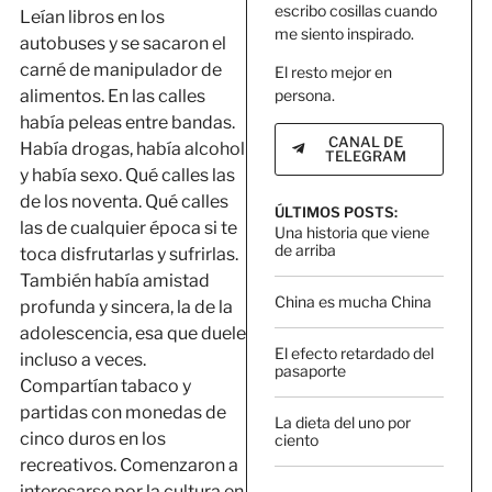
escribo cosillas cuando
Leían libros en los
me siento inspirado.
autobuses y se sacaron el
carné de manipulador de
El resto mejor en
persona.
alimentos. En las calles
había peleas entre bandas.
CANAL DE
Había drogas, había alcohol
TELEGRAM
y había sexo. Qué calles las
de los noventa. Qué calles
ÚLTIMOS POSTS:
las de cualquier época si te
Una historia que viene
de arriba
toca disfrutarlas y sufrirlas.
También había amistad
China es mucha China
profunda y sincera, la de la
adolescencia, esa que duele
El efecto retardado del
incluso a veces.
pasaporte
Compartían tabaco y
partidas con monedas de
La dieta del uno por
cinco duros en los
ciento
recreativos. Comenzaron a
interesarse por la cultura en