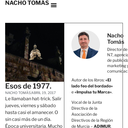
NACHO TOMÁS
Nacho
Tomás
Director de
N7, agenci
de publicid
marketing 
comunicac
Autor de los libros:
«El
Esos de 1977.
lado feo del bordado»
e
«Impulsa tu Marca»
.
NACHO TOMÁS
ABRIL 19, 2017
Le llamaban hat-trick. Salir
Vocal de la Junta
jueves, viernes y sábado
Directiva de la
hasta casi el amanecer. O
Asociación de
sin casi más de un día.
Directivos de la Región
Época universitaria. Mucho
de Murcia –
ADIMUR
.