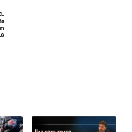
EL
ás
om
18