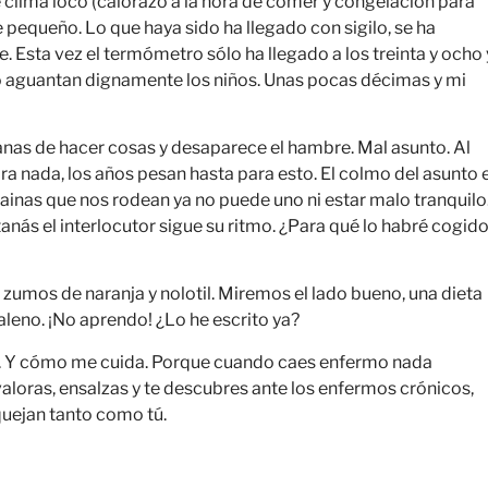
de clima loco (calorazo a la hora de comer y congelación para
pequeño. Lo que haya sido ha llegado con sigilo, se ha
sta vez el termómetro sólo ha llegado a los treinta y ocho 
 lo aguantan dignamente los niños. Unas pocas décimas y mi
ganas de hacer cosas y desaparece el hambre. Mal asunto. Al
 nada, los años pesan hasta para esto. El colmo del asunto 
 vainas que nos rodean ya no puede uno ni estar malo tranquilo
nás el interlocutor sigue su ritmo. ¿Para qué lo habré cogid
 zumos de naranja y nolotil. Miremos el lado bueno, una dieta
galeno. ¡No aprendo! ¿Lo he escrito ya?
. Y cómo me cuida. Porque cuando caes enfermo nada
r valoras, ensalzas y te descubres ante los enfermos crónicos,
quejan tanto como tú.