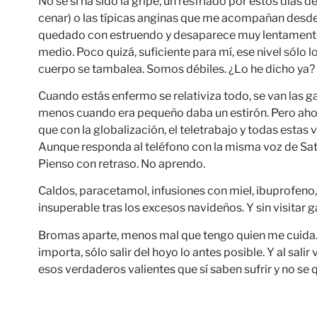
No sé si ha sido la gripe, un resfriado por estos días 
cenar) o las típicas anginas que me acompañan desde 
quedado con estruendo y desaparece muy lentamente. E
medio. Poco quizá, suficiente para mí, ese nivel sólo
cuerpo se tambalea. Somos débiles. ¿Lo he dicho ya?
Cuando estás enfermo se relativiza todo, se van las 
menos cuando era pequeño daba un estirón. Pero ahora
que con la globalización, el teletrabajo y todas estas
Aunque responda al teléfono con la misma voz de Sata
Pienso con retraso. No aprendo.
Caldos, paracetamol, infusiones con miel, ibuprofeno,
insuperable tras los excesos navideños. Y sin visitar 
Bromas aparte, menos mal que tengo quien me cuida
importa, sólo salir del hoyo lo antes posible. Y al sali
esos verdaderos valientes que sí saben sufrir y no se 