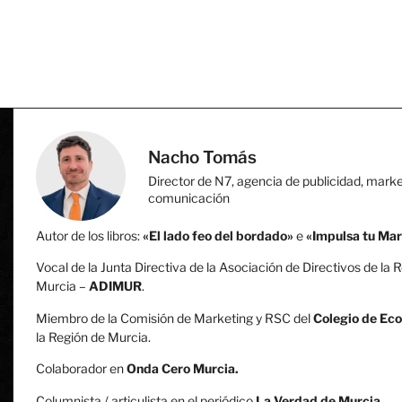
Nacho Tomás
Director de N7, agencia de publicidad, marke
comunicación
Autor de los libros:
«El lado feo del bordado»
e
«Impulsa tu Ma
Vocal de la Junta Directiva de la Asociación de Directivos de la 
Murcia –
ADIMUR
.
Miembro de la Comisión de Marketing y RSC del
Colegio de Ec
la Región de Murcia.
Colaborador en
Onda Cero Murcia.
Columnista / articulista en el periódico
La Verdad de Murcia
.