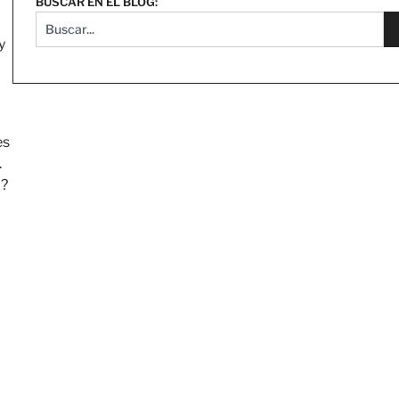
BUSCAR EN EL BLOG:
y
es
.
o?