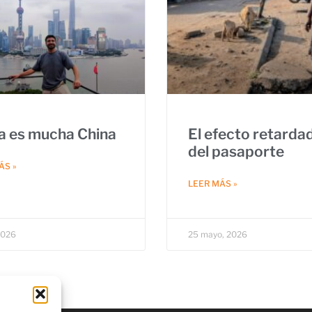
a es mucha China
El efecto retarda
del pasaporte
ÁS »
LEER MÁS »
 2026
25 mayo, 2026