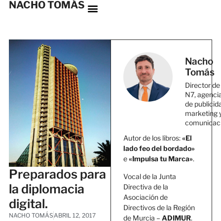
NACHO TOMÁS
Nacho
Tomás
Director de
N7, agenci
de publicid
marketing 
comunicac
Autor de los libros:
«El
lado feo del bordado»
e
«Impulsa tu Marca»
.
Preparados para
Vocal de la Junta
la diplomacia
Directiva de la
Asociación de
digital.
Directivos de la Región
NACHO TOMÁS
ABRIL 12, 2017
de Murcia –
ADIMUR
.