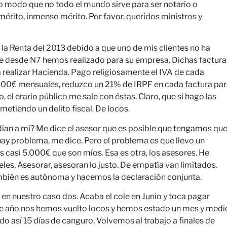
 modo que no todo el mundo sirve para ser notario o
mérito, inmenso mérito. Por favor, queridos ministros y
la Renta del 2013 debido a que uno de mis clientes no ha
ue desde N7 hemos realizado para su empresa. Dichas factura
a realizar Hacienda. Pago religiosamente el IVA de cada
300€ mensuales, reduzco un 21% de IRPF en cada factura par
 el erario público me sale con éstas. Claro, que si hago las
metiendo un delito fiscal. De locos.
tidian a mí? Me dice el asesor que es posible que tengamos qu
 hay problema, me dice. Pero el problema es que llevo un
casi 5.000€ que son míos. Esa es otra, los asesores. He
s. Asesorar, asesoran lo justo. De empatía van limitados.
mbién es autónoma y hacemos la declaración conjunta.
s, en nuestro caso dos. Acaba el cole en Junio y toca pagar
ste año nos hemos vuelto locos y hemos estado un mes y medi
do así 15 días de canguro. Volvemos al trabajo a finales de