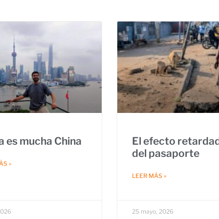
a es mucha China
El efecto retarda
del pasaporte
ÁS »
LEER MÁS »
 2026
25 mayo, 2026