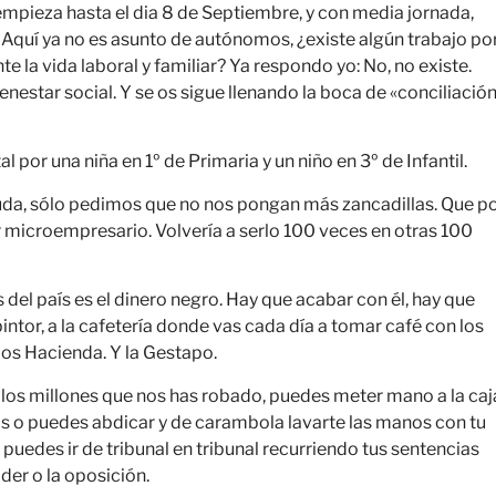
empieza hasta el dia 8 de Septiembre, y con media jornada,
. Aquí ya no es asunto de autónomos, ¿existe algún trabajo po
 la vida laboral y familiar? Ya respondo yo: No, no existe.
ienestar social. Y se os sigue llenando la boca de «conciliació
tal por una niña en 1º de Primaria y un niño en 3º de Infantil.
a, sólo pedimos que no nos pongan más zancadillas. Que p
r microempresario. Volvería a serlo 100 veces en otras 100
del país es el dinero negro. Hay que acabar con él, hay que
al pintor, a la cafetería donde vas cada día a tomar café con los
mos Hacienda. Y la Gestapo.
 los millones que nos has robado, puedes meter mano a la caj
os o puedes abdicar y de carambola lavarte las manos con tu
, puedes ir de tribunal en tribunal recurriendo tus sentencias
der o la oposición.