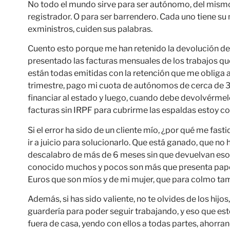
No todo el mundo sirve para ser autónomo, del mismo
registrador. O para ser barrendero. Cada uno tiene su 
exministros, cuiden sus palabras.
Cuento esto porque me han retenido la devolución de 
presentado las facturas mensuales de los trabajos q
están todas emitidas con la retención que me obliga 
trimestre, pago mi cuota de autónomos de cerca de 
financiar al estado y luego, cuando debe devolvérmelo,
facturas sin IRPF para cubrirme las espaldas estoy co
Si el error ha sido de un cliente mío, ¿por qué me fas
ir a juicio para solucionarlo. Que está ganado, que no
descalabro de más de 6 meses sin que devuelvan esos 
conocido muchos y pocos son más que presenta papele
Euros que son míos y de mi mujer, que para colmo ta
Además, si has sido valiente, no te olvides de los hijo
guardería para poder seguir trabajando, y eso que e
fuera de casa, yendo con ellos a todas partes, ahorran