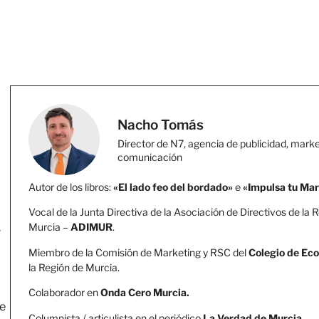
Nacho Tomás
Director de N7, agencia de publicidad, marke
comunicación
Autor de los libros:
«El lado feo del bordado»
e
«Impulsa tu Ma
Vocal de la Junta Directiva de la Asociación de Directivos de la 
Murcia –
ADIMUR
.
s
Miembro de la Comisión de Marketing y RSC del
Colegio de Ec
la Región de Murcia.
Colaborador en
Onda Cero Murcia.
de
Columnista / articulista en el periódico
La Verdad de Murcia
.