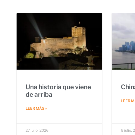
Una historia que viene
Chin
de arriba
LEER M
LEER MÁS »
27 julio, 2026
6 julio,