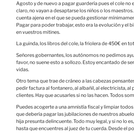
Agosto y de nuevo a pagar guardería pues el cole no 
claro, no vayan a desaptarse los niños o los maestros
cuenta ajena en el que se pueda gestionar mínimamente
Pagar para poder trabajar, esto era la evolución y el b
en vuestros mitines.
La guinda, los libros del cole, la friolera de 450€ en to
Señores gobernantes, los autónomos no pedimos ayud
favor, no suene esto a sollozo. Estoy encantado de se
vidas.
Otro tema que trae de cráneo a las cabezas pensantes 
pedir factura al fontanero, al albañil, al electricista, 
clientes. Hay que acusarles si no las hacen. Todos so
Puedes acogerte a una amnistía fiscal y limpiar todos
que debería pagar las jubilaciones de nuestros abuel
hija presunta delincuente. Todo muy legal, y si no lo es
hasta que encuentres al juez de tu cuerda. Desde el po