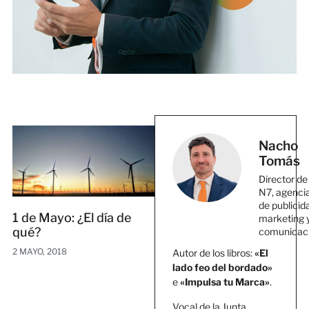
Nacho
Tomás
Director de
N7, agenci
de publicid
1 de Mayo: ¿El día de
marketing 
qué?
comunicac
2 MAYO, 2018
Autor de los libros:
«El
lado feo del bordado»
e
«Impulsa tu Marca»
.
Vocal de la Junta