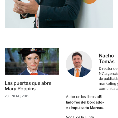
Nacho
Tomás
Director de
N7, agenci
de publicid
Las puertas que abre
marketing 
Mary Poppins
comunicac
23 ENERO, 2019
Autor de los libros:
«El
lado feo del bordado»
e
«Impulsa tu Marca»
.
Vocal de la Junta