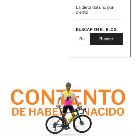
La dieta del uno por
ciento
BUSCAR EN EL BLOG:
Buscar