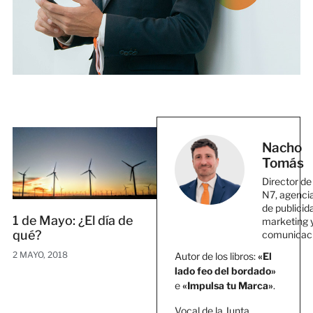
Nacho
Tomás
Director de
N7, agenci
de publicid
1 de Mayo: ¿El día de
marketing 
qué?
comunicac
2 MAYO, 2018
Autor de los libros:
«El
lado feo del bordado»
e
«Impulsa tu Marca»
.
Vocal de la Junta