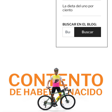
La dieta del uno por
ciento
BUSCAR EN EL BLOG:
Buscar