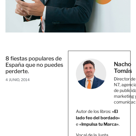
8 fiestas populares de
Nacho
España que no puedes
Tomás
perderte.
Director de
4 JUNIO, 2014
N7, agenci
de publicid
marketing 
comunicac
Autor de los libros:
«El
lado feo del bordado»
e
«Impulsa tu Marca»
.
Vocal de la Junta