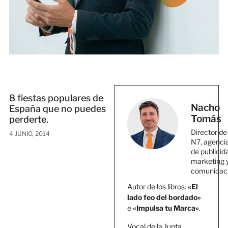
8 fiestas populares de
Nacho
España que no puedes
Tomás
perderte.
Director de
4 JUNIO, 2014
N7, agenci
de publicid
marketing 
comunicac
Autor de los libros:
«El
lado feo del bordado»
e
«Impulsa tu Marca»
.
Vocal de la Junta