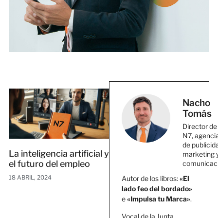
Nacho
Tomás
Director de
N7, agenci
de publicid
La inteligencia artificial y
marketing 
el futuro del empleo
comunicac
18 ABRIL, 2024
Autor de los libros:
«El
lado feo del bordado»
e
«Impulsa tu Marca»
.
Vocal de la Junta