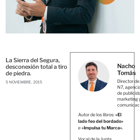
La Sierra del Segura,
Nacho
desconexión total a tiro
Tomás
de piedra.
Director de
5 NOVIEMBRE, 2015
N7, agenci
de publicid
marketing 
comunicac
Autor de los libros:
«El
lado feo del bordado»
e
«Impulsa tu Marca»
.
Vocal de la Junta