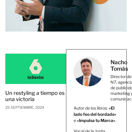
Nacho
Tomás
Director de
N7, agenci
de publicid
Un restyling a tiempo es
marketing 
una victoria
comunicac
25 SEPTIEMBRE, 2024
Autor de los libros:
«El
lado feo del bordado»
e
«Impulsa tu Marca»
.
Vocal de la Junta