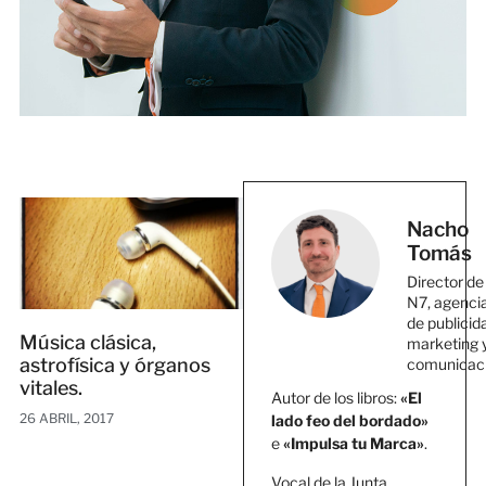
Nacho
Tomás
Director de
N7, agenci
de publicid
Música clásica,
marketing 
astrofísica y órganos
comunicac
vitales.
Autor de los libros:
«El
26 ABRIL, 2017
lado feo del bordado»
e
«Impulsa tu Marca»
.
Vocal de la Junta