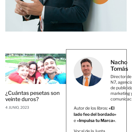
Nacho
Tomás
Director de
N7, agenci
de publicid
¿Cuántas pesetas son
marketing 
veinte duros?
comunicac
4 JUNIO, 2023
Autor de los libros:
«El
lado feo del bordado»
e
«Impulsa tu Marca»
.
Vocal de la Junta