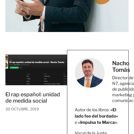
Nacho
Tomás
Director de
N7, agenci
de publicid
El rap español: unidad
marketing 
de medida social
comunicac
30 OCTUBRE, 2019
Autor de los libros:
«El
lado feo del bordado»
e
«Impulsa tu Marca»
.
Vocal de la Junta