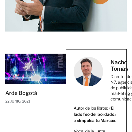
Nacho
Tomás
Director de
N7, agenci
de publicid
Arde Bogotá
marketing 
comunicac
22 JUNIO, 2021
Autor de los libros:
«El
lado feo del bordado»
e
«Impulsa tu Marca»
.
Vocal de la Junta