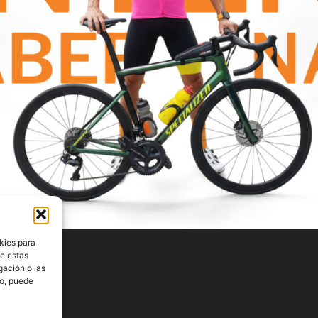
kies para
de estas
gación o las
to, puede