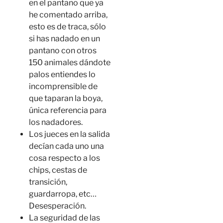
en el pantano que ya
he comentado arriba,
esto es de traca, sólo
si has nadado en un
pantano con otros
150 animales dándote
palos entiendes lo
incomprensible de
que taparan la boya,
única referencia para
los nadadores.
Los jueces en la salida
decían cada uno una
cosa respecto a los
chips, cestas de
transición,
guardarropa, etc…
Desesperación.
La seguridad de las