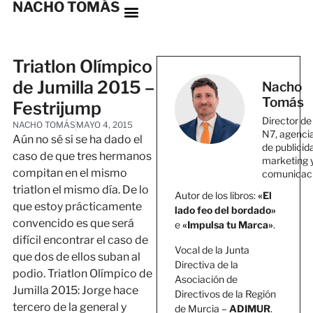
NACHO TOMÁS
Triatlon Olímpico
de Jumilla 2015 –
Nacho
Tomás
Festrijump
Director de
NACHO TOMÁS
MAYO 4, 2015
N7, agenci
Aún no sé si se ha dado el
de publicid
caso de que tres hermanos
marketing 
compitan en el mismo
comunicac
triatlon el mismo día. De lo
Autor de los libros:
«El
que estoy prácticamente
lado feo del bordado»
convencido es que será
e
«Impulsa tu Marca»
.
difícil encontrar el caso de
Vocal de la Junta
que dos de ellos suban al
Directiva de la
podio. Triatlon Olímpico de
Asociación de
Jumilla 2015: Jorge hace
Directivos de la Región
tercero de la general y
de Murcia –
ADIMUR
.