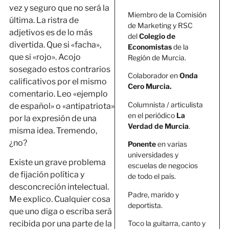
vez y seguro que no será la
Miembro de la Comisión
última. La ristra de
de Marketing y RSC
adjetivos es de lo más
del
Colegio de
divertida. Que si «facha»,
Economistas
de la
que si «rojo». Acojo
Región de Murcia.
sosegado estos contrarios
Colaborador en
Onda
calificativos por el mismo
Cero Murcia.
comentario. Leo «ejemplo
Columnista / articulista
de español» o «antipatriota»
en el periódico
La
por la expresión de una
Verdad de Murcia
.
misma idea. Tremendo,
¿no?
Ponente
en varias
universidades y
Existe un grave problema
escuelas de negocios
de fijación política y
de todo el país.
desconcreción intelectual.
Padre, marido y
Me explico. Cualquier cosa
deportista.
que uno diga o escriba será
Toco la guitarra, canto y
recibida por una parte de la