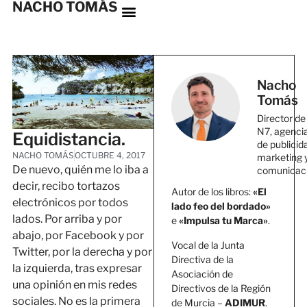
NACHO TOMÁS
Nacho
Tomás
Director de
N7, agenci
Equidistancia.
de publicid
NACHO TOMÁS
OCTUBRE 4, 2017
marketing 
De nuevo, quién me lo iba a
comunicac
decir, recibo tortazos
Autor de los libros:
«El
electrónicos por todos
lado feo del bordado»
lados. Por arriba y por
e
«Impulsa tu Marca»
.
abajo, por Facebook y por
Vocal de la Junta
Twitter, por la derecha y por
Directiva de la
la izquierda, tras expresar
Asociación de
una opinión en mis redes
Directivos de la Región
sociales. No es la primera
de Murcia –
ADIMUR
.