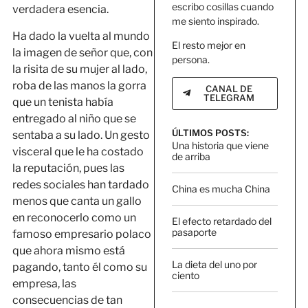
escribo cosillas cuando
verdadera esencia.
me siento inspirado.
Ha dado la vuelta al mundo
El resto mejor en
la imagen de señor que, con
persona.
la risita de su mujer al lado,
roba de las manos la gorra
CANAL DE
TELEGRAM
que un tenista había
entregado al niño que se
ÚLTIMOS POSTS:
sentaba a su lado. Un gesto
Una historia que viene
visceral que le ha costado
de arriba
la reputación, pues las
redes sociales han tardado
China es mucha China
menos que canta un gallo
en reconocerlo como un
El efecto retardado del
pasaporte
famoso empresario polaco
que ahora mismo está
La dieta del uno por
pagando, tanto él como su
ciento
empresa, las
consecuencias de tan