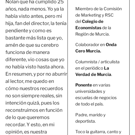
Nolan que ha cumplido 25
Miembro de la Comisión
años, nada menos. Yo ya la
de Marketing y RSC
había visto antes, pero mi
del
Colegio de
hija, fan del director, la tenía
Economistas
de la
pendiente y como es
Región de Murcia.
bastante más lista que yo,
Colaborador en
Onda
amén de que su cerebro
Cero Murcia.
funciona de manera
diferente, vio cosas que yo
Columnista / articulista
no había visto hasta ahora.
en el periódico
La
En resumen, y por no aburrir
Verdad de Murcia
.
al lector, me quedo en
Ponente
en varias
cómo nuestros recuerdos
universidades y
no son siempre reales, sin
escuelas de negocios
intención quizá, pues los
de todo el país.
reconstruimos en función
Padre, marido y
de lo que queremos
deportista.
recordar. Y esto, en mi
Toco la guitarra, canto y
opinión, es nuestra