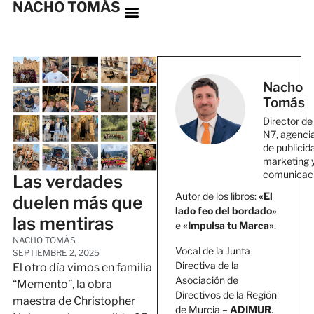
NACHO TOMÁS
Nacho
Tomás
Director de
N7, agenci
de publicid
marketing 
comunicac
Las verdades
Autor de los libros:
«El
duelen más que
lado feo del bordado»
las mentiras
e
«Impulsa tu Marca»
.
NACHO TOMÁS
Vocal de la Junta
SEPTIEMBRE 2, 2025
Directiva de la
El otro día vimos en familia
Asociación de
“Memento”, la obra
Directivos de la Región
maestra de Christopher
de Murcia –
ADIMUR
.