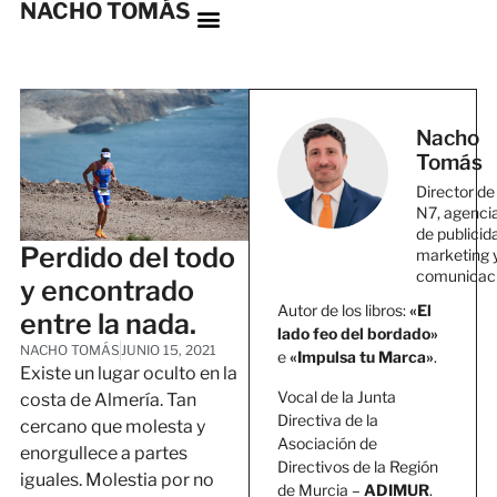
NACHO TOMÁS
Nacho
Tomás
Director de
N7, agenci
de publicid
Perdido del todo
marketing 
comunicac
y encontrado
Autor de los libros:
«El
entre la nada.
lado feo del bordado»
NACHO TOMÁS
JUNIO 15, 2021
e
«Impulsa tu Marca»
.
Existe un lugar oculto en la
Vocal de la Junta
costa de Almería. Tan
Directiva de la
cercano que molesta y
Asociación de
enorgullece a partes
Directivos de la Región
iguales. Molestia por no
de Murcia –
ADIMUR
.