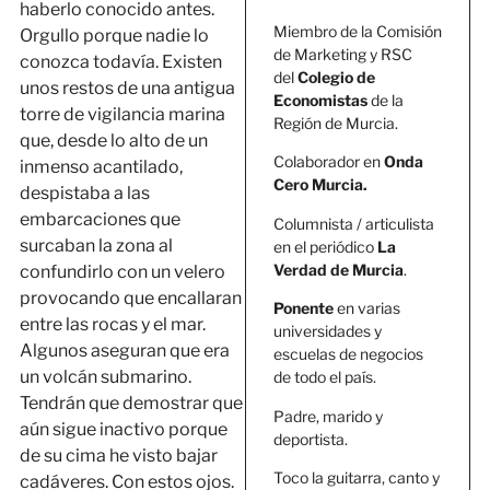
haberlo conocido antes.
Miembro de la Comisión
Orgullo porque nadie lo
de Marketing y RSC
conozca todavía. Existen
del
Colegio de
unos restos de una antigua
Economistas
de la
torre de vigilancia marina
Región de Murcia.
que, desde lo alto de un
Colaborador en
Onda
inmenso acantilado,
Cero Murcia.
despistaba a las
embarcaciones que
Columnista / articulista
surcaban la zona al
en el periódico
La
Verdad de Murcia
.
confundirlo con un velero
provocando que encallaran
Ponente
en varias
entre las rocas y el mar.
universidades y
Algunos aseguran que era
escuelas de negocios
un volcán submarino.
de todo el país.
Tendrán que demostrar que
Padre, marido y
aún sigue inactivo porque
deportista.
de su cima he visto bajar
Toco la guitarra, canto y
cadáveres. Con estos ojos.