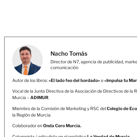
Nacho Tomás
Director de N7, agencia de publicidad, marke
comunicación
Autor de los libros:
«El lado feo del bordado»
e
«Impulsa tu Ma
Vocal de la Junta Directiva de la Asociación de Directivos de la 
Murcia –
ADIMUR
.
Miembro de la Comisión de Marketing y RSC del
Colegio de Ec
la Región de Murcia.
Colaborador en
Onda Cero Murcia.
Columnista / articulista en el periódico
La Verdad de Murcia
.