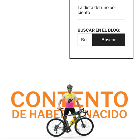
La dieta del uno por
ciento
BUSCAR EN EL BLOG:
Buscar