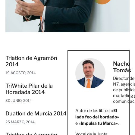
Triatlon de Agramón
Nacho
2014
Tomás
19 AGOSTO, 2014
Director de
N7, agenci
TriWhite Pilar de la
de publicid
Horadada 2014
marketing 
30 JUNIO, 2014
comunicac
Autor de los libros:
«El
Duatlon de Murcia 2014
lado feo del bordado»
25 MARZO, 2014
e
«Impulsa tu Marca»
.
Vocal de la Junta
Triatlon de Agramón