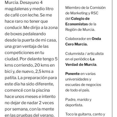
Murcia. Desayuno 4
Miembro de la Comisión
magdalenas y medio litro
de Marketing y RSC
de café con leche. Se me
del
Colegio de
hace raro no tener que
Economistas
de la
conducir. Me dirijo a la zona
Región de Murcia.
de boxes pedaleando
Colaborador en
Onda
desde la puerta de mi casa,
Cero Murcia.
una gran ventaja de las
competiciones en tu
Columnista / articulista
ciudad. Por delante tengo 5
en el periódico
La
Verdad de Murcia
.
kms corriendo, 20 kms en
bici y, de nuevo, 2,5 kms a
Ponente
en varias
patita. La preparación para
universidades y
este día ha sido diferente,
escuelas de negocios
comencé con la piscina
de todo el país.
hace unos meses e intento
Padre, marido y
no dejar de nadar 2 veces
deportista.
por semana, con la mente
Toco la guitarra, canto y
en las pruebas del verano,