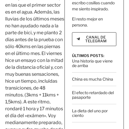
escribo cosillas cuando
en las que el primer sector
me siento inspirado.
es en el agua. Además, las
lluvias de los últimos meses
El resto mejor en
persona.
no han ayudado nada a la
parte de bici, y me planto 2
CANAL DE
días antes de la prueba con
TELEGRAM
sólo 40kms en las piernas
en el último mes. El viernes
ÚLTIMOS POSTS:
hice un ensayo con la mitad
Una historia que viene
de arriba
de la distancia oficial y, con
muy buenas sensaciones,
China es mucha China
hice un tiempo, incluídas
transiciones, de 48
El efecto retardado del
minutos. (3kms + 11kms +
pasaporte
1,5kms). A este ritmo,
rondaré 1 hora y 17 minutos
La dieta del uno por
ciento
el día del «exámen». Voy
medianamente preparado,