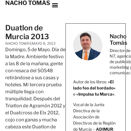
NACHO TOMÁS
Duatlon de
Murcia 2013
Nacho
Tomás
NACHO TOMÁS
MAYO 8, 2013
Domingo, 5 de Mayo. Día de
Director de
N7, agenci
la Madre. Ambiente festivo
de publicid
a las 8 de la mañana, gente
marketing 
con resaca del SOS48
comunicac
retirándose a sus casas y
Autor de los libros:
«El
hoteles. Mi tercera prueba
lado feo del bordado»
múltiple llega con
e
«Impulsa tu Marca»
.
tranquilidad. Después del
Vocal de la Junta
Triatlon de Agramón 2012 y
Directiva de la
el Duatcross de Elx 2012,
Asociación de
cojo con ganas y mucha
Directivos de la Región
cabeza este Duatlon de
de Murcia –
ADIMUR
.