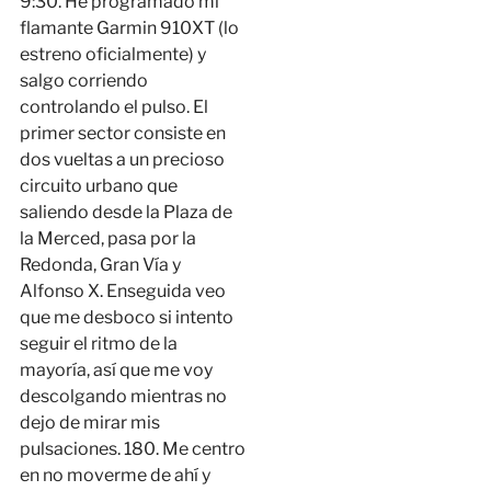
9:30. He programado mi
flamante Garmin 910XT (lo
estreno oficialmente) y
salgo corriendo
controlando el pulso. El
primer sector consiste en
dos vueltas a un precioso
circuito urbano que
saliendo desde la Plaza de
la Merced, pasa por la
Redonda, Gran Vía y
Alfonso X. Enseguida veo
que me desboco si intento
seguir el ritmo de la
mayoría, así que me voy
descolgando mientras no
dejo de mirar mis
pulsaciones. 180. Me centro
en no moverme de ahí y