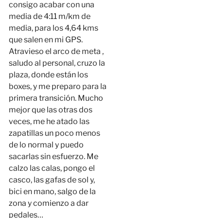
consigo acabar con una
media de 4:11 m/km de
media, para los 4,64 kms
que salen en mi GPS.
Atravieso el arco de meta ,
saludo al personal, cruzo la
plaza, donde están los
boxes, y me preparo para la
primera transición. Mucho
mejor que las otras dos
veces, me he atado las
zapatillas un poco menos
de lo normal y puedo
sacarlas sin esfuerzo. Me
calzo las calas, pongo el
casco, las gafas de sol y,
bici en mano, salgo de la
zona y comienzo a dar
pedales…