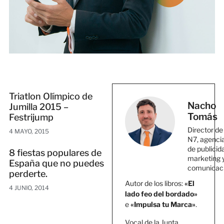
Triatlon Olímpico de
Nacho
Jumilla 2015 –
Tomás
Festrijump
Director de
4 MAYO, 2015
N7, agenci
de publicid
8 fiestas populares de
marketing 
España que no puedes
comunicac
perderte.
Autor de los libros:
«El
4 JUNIO, 2014
lado feo del bordado»
e
«Impulsa tu Marca»
.
Vocal de la Junta