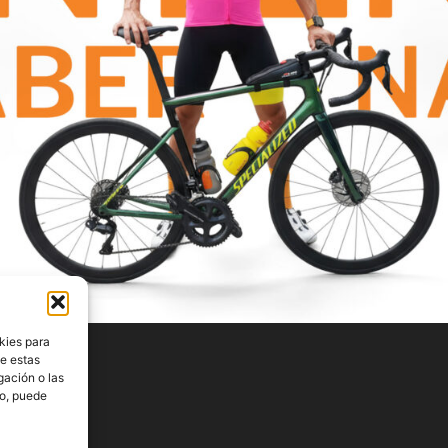
kies para
de estas
gación o las
to, puede