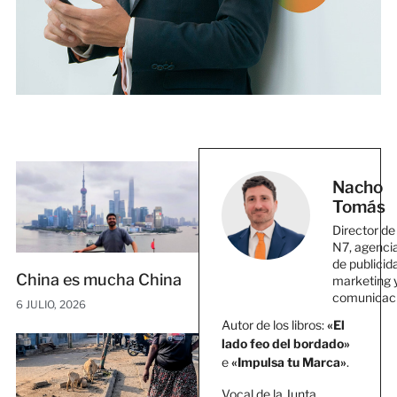
Nacho
Tomás
Director de
N7, agenci
de publicid
China es mucha China
marketing 
comunicac
6 JULIO, 2026
Autor de los libros:
«El
lado feo del bordado»
e
«Impulsa tu Marca»
.
Vocal de la Junta