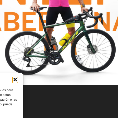
kies para
de estas
gación o las
to, puede