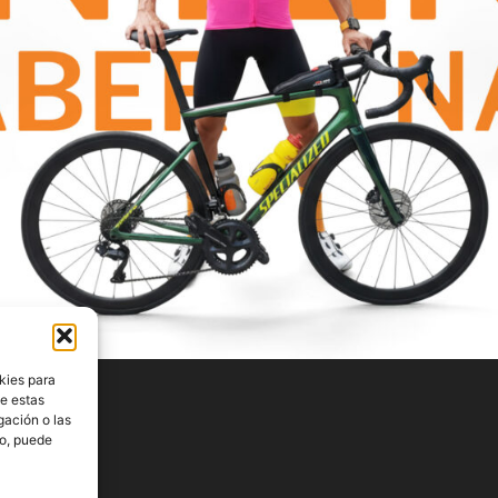
kies para
de estas
gación o las
to, puede