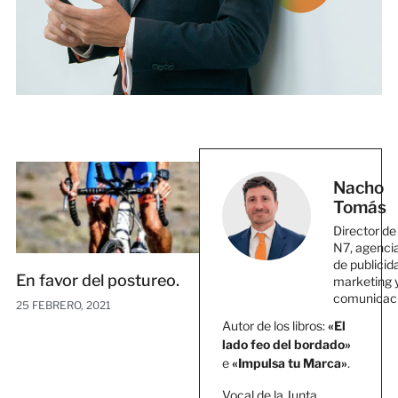
Nacho
Tomás
Director de
N7, agenci
de publicid
En favor del postureo.
marketing 
comunicac
25 FEBRERO, 2021
Autor de los libros:
«El
lado feo del bordado»
e
«Impulsa tu Marca»
.
Vocal de la Junta