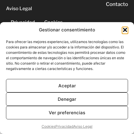
Contacto
Aviso Legal
Privacidad
Cookies
Gestionar consentimiento
© 2026 | Todos los derechos
Para ofrecer las mejores experiencias, utilizamos tecnologías como las
reservados
cookies para almacenar y/o acceder a la información del dispositivo. El
consentimiento de estas tecnologías nos permitirá procesar datos como
el comportamiento de navegación o las identificaciones únicas en este
sitio. No consentir o retirar el consentimiento, puede afectar
negativamente a ciertas características y funciones.
Aceptar
Denegar
Ver preferencias
Cookies
Privacidad
Aviso Legal