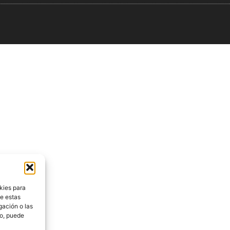
kies para
de estas
gación o las
to, puede