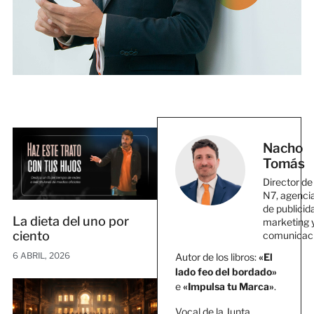
Nacho
Tomás
Director de
N7, agenci
de publicid
La dieta del uno por
marketing 
ciento
comunicac
6 ABRIL, 2026
Autor de los libros:
«El
lado feo del bordado»
e
«Impulsa tu Marca»
.
Vocal de la Junta