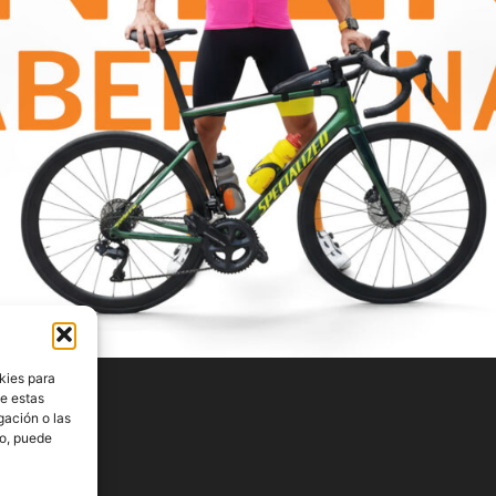
kies para
de estas
gación o las
to, puede