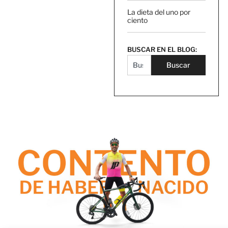
La dieta del uno por
ciento
BUSCAR EN EL BLOG:
Buscar