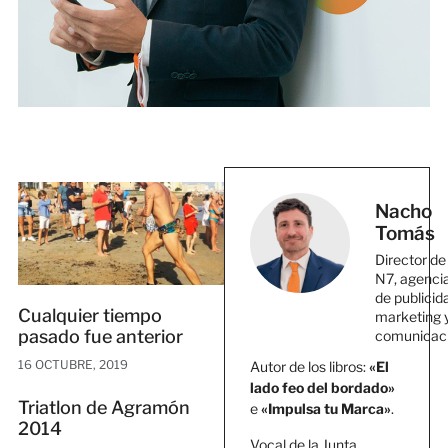
Nacho
Tomás
Director de
N7, agenci
de publicid
Cualquier tiempo
marketing 
pasado fue anterior
comunicac
16 OCTUBRE, 2019
Autor de los libros:
«El
lado feo del bordado»
Triatlon de Agramón
e
«Impulsa tu Marca»
.
2014
Vocal de la Junta