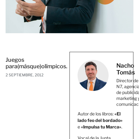
Juegos
Nacho
para(másque)olímpicos.
Tomás
2 SEPTIEMBRE, 2012
Director de
N7, agenci
de publicid
marketing 
comunicac
Autor de los libros:
«El
lado feo del bordado»
e
«Impulsa tu Marca»
.
Vocal de la Junta