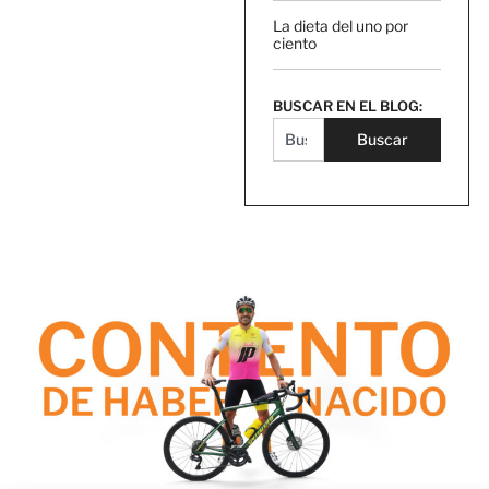
La dieta del uno por
ciento
BUSCAR EN EL BLOG:
Buscar