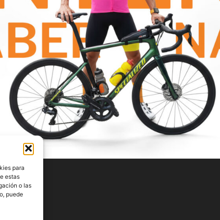
kies para
de estas
gación o las
to, puede