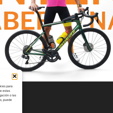
kies para
de estas
gación o las
to, puede