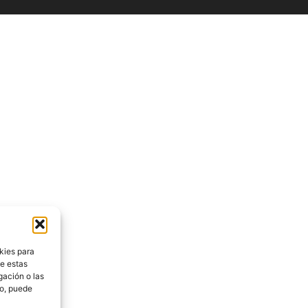
kies para
de estas
gación o las
to, puede