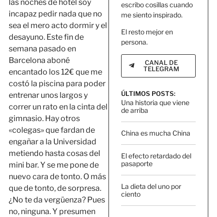
las noches de hotel soy
escribo cosillas cuando
incapaz pedir nada que no
me siento inspirado.
sea el mero acto dormir y el
El resto mejor en
desayuno. Este fin de
persona.
semana pasado en
Barcelona aboné
CANAL DE
TELEGRAM
encantado los 12€ que me
costó la piscina para poder
ÚLTIMOS POSTS:
entrenar unos largos y
Una historia que viene
correr un rato en la cinta del
de arriba
gimnasio. Hay otros
«colegas» que fardan de
China es mucha China
engañar a la Universidad
metiendo hasta cosas del
El efecto retardado del
pasaporte
mini bar. Y se me pone de
nuevo cara de tonto. O más
La dieta del uno por
que de tonto, de sorpresa.
ciento
¿No te da vergüenza? Pues
no, ninguna. Y presumen