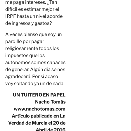
me paga intereses. ¿Tan
difícil es estimar mejor el
IRPF hasta un nivel acorde
de ingresos y gastos?
A veces pienso que soy un
pardillo por pagar
religiosamente todos los
impuestos que los
autónomos somos capaces
de generar. Algún día se nos
agradecerá. Por si acaso
voy soltando ya un de nada.
UN TUITERO EN PAPEL
Nacho Tom
á
s
www.nachotomas.com
Art
í
culo publicado en La
Verdad de Murcia el 20 de
Abril de 2016