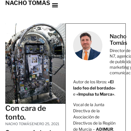
NACHO TOMÁS
Nacho
Tomás
Director de
N7, agenci
de publicid
marketing 
comunicac
Autor de los libros:
«El
lado feo del bordado»
e
«Impulsa tu Marca»
.
Vocal de la Junta
Con cara de
Directiva de la
tonto.
Asociación de
Directivos de la Región
NACHO TOMÁS
ENERO 25, 2021
de Murcia –
ADIMUR
.