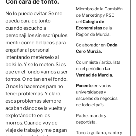
Con cara de tonto.
Miembro de la Comisión
No lo puedo evitar. Se me
de Marketing y RSC
queda cara de tonto
del
Colegio de
cuando escucho a
Economistas
de la
Región de Murcia.
personajillos sin escrúpulos
mentir como bellacos para
Colaborador en
Onda
engañar al personal
Cero Murcia.
intentando metérselo al
Columnista / articulista
bolsillo. Y se lo meten. Si es
en el periódico
La
que en el fondo vamos a ser
Verdad de Murcia
.
tontos. O no tan en el fondo.
Ponente
en varias
O nos lo hacemos para no
universidades y
tener problemas. Y claro,
escuelas de negocios
esos problemas siempre
de todo el país.
acaban dándose la vuelta y
explotándote en los
Padre, marido y
deportista.
morros. Cuando voy de
viaje de trabajo y me pagan
Toco la guitarra, canto y