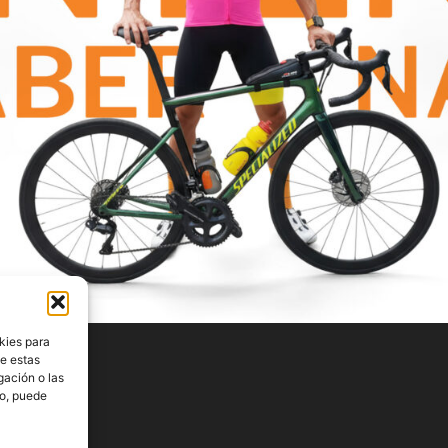
kies para
de estas
gación o las
to, puede