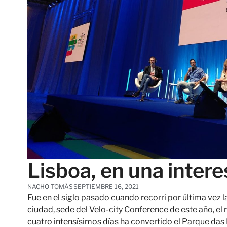
Lisboa, en una inter
NACHO TOMÁS
SEPTIEMBRE 16, 2021
Fue en el siglo pasado cuando recorrí por última vez l
ciudad, sede del Velo-city Conference de este año, e
cuatro intensísimos días ha convertido el Parque das 