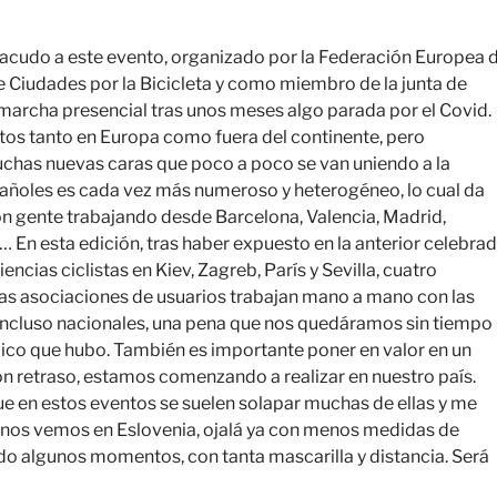
e acudo a este evento, organizado por la Federación Europea 
de Ciudades por la Bicicleta y como miembro de la junta de
marcha presencial tras unos meses algo parada por el Covid.
tos tanto en Europa como fuera del continente, pero
uchas nuevas caras que poco a poco se van uniendo a la
spañoles es cada vez más numeroso y heterogéneo, lo cual da
on gente trabajando desde Barcelona, Valencia, Madrid,
 En esta edición, tras haber expuesto en la anterior celebra
cias ciclistas en Kiev, Zagreb, París y Sevilla, cuatro
las asociaciones de usuarios trabajan mano a mano con las
 incluso nacionales, una pena que nos quedáramos sin tiempo
blico que hubo. También es importante poner en valor en un
n retraso, estamos comenzando a realizar en nuestro país.
e en estos eventos se suelen solapar muchas de ellas y me
e nos vemos en Eslovenia, ojalá ya con menos medidas de
do algunos momentos, con tanta mascarilla y distancia. Será