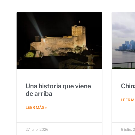
Una historia que viene
Chin
de arriba
LEER M
LEER MÁS »
27 julio, 2026
6 julio,