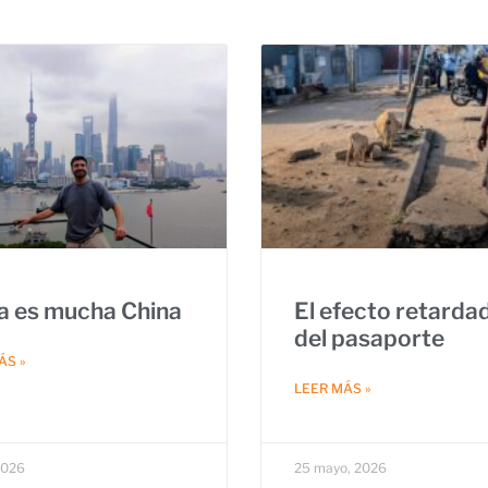
a es mucha China
El efecto retarda
del pasaporte
ÁS »
LEER MÁS »
 2026
25 mayo, 2026