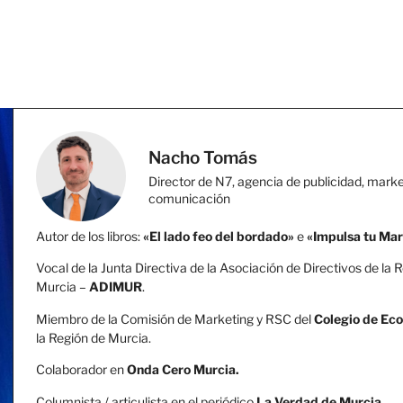
Nacho Tomás
Director de N7, agencia de publicidad, marke
comunicación
Autor de los libros:
«El lado feo del bordado»
e
«Impulsa tu Ma
Vocal de la Junta Directiva de la Asociación de Directivos de la 
Murcia –
ADIMUR
.
Miembro de la Comisión de Marketing y RSC del
Colegio de Ec
la Región de Murcia.
Colaborador en
Onda Cero Murcia.
Columnista / articulista en el periódico
La Verdad de Murcia
.