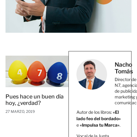
Nacho
Tomás
Director de
N7, agenci
de publicid
Pues hace un buen día
marketing 
hoy, ¿verdad?
comunicac
27 MARZO, 2019
Autor de los libros:
«El
lado feo del bordado»
e
«Impulsa tu Marca»
.
Vocal de la Junta